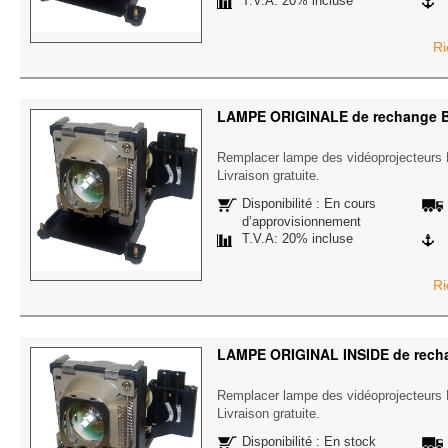
T.V.A: 20% incluse
Ri
LAMPE ORIGINALE de rechange 
Remplacer lampe des vidéoprojecteu
Livraison gratuite.
Disponibilité : En cours
d’approvisionnement
T.V.A: 20% incluse
Ri
LAMPE ORIGINAL INSIDE de rec
Remplacer lampe des vidéoprojecteu
Livraison gratuite.
Disponibilité : En stock