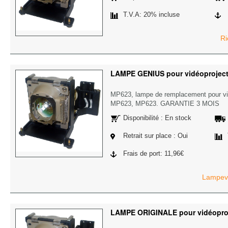
T.V.A: 20% incluse
Ri
LAMPE GENIUS pour vidéoprojec
MP623, lampe de remplacement pour v
MP623, MP623. GARANTIE 3 MOIS
Disponibilité : En stock
Retrait sur place : Oui
Frais de port: 11,96€
Lampevi
LAMPE ORIGINALE pour vidéopro