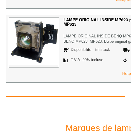
LAMPE ORIGINAL INSIDE MP623 p
MP623
LAMPE ORIGINAL INSIDE BENQ MP623 
BENQ MP623, MP623. Bulbe original ga
Disponibilité : En stock
T.V.A: 20% incluse
Hotp
Marques de lamp