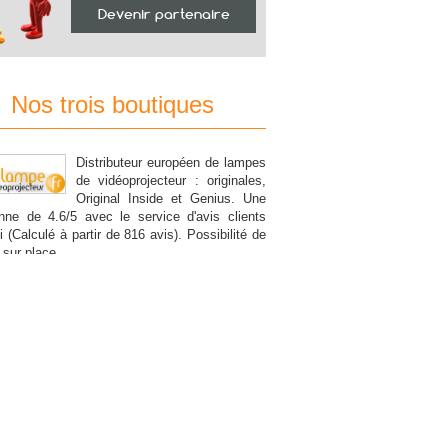
Devenir partenaire
Nos trois boutiques
Distributeur européen de lampes
Spécialist
de vidéoprojecteur : originales,
lampes O
Original Inside et Genius. Une
vidéoprojec
ne de 4.6/5 avec le service d'avis clients
le jour même si la commande se
 (Calculé à partir de 816 avis). Possibilité de
t sur place.