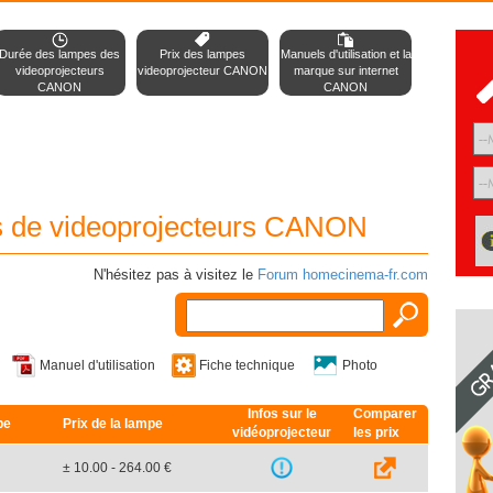
Durée des lampes des
Prix des lampes
Manuels d'utilisation et la
videoprojecteurs
videoprojecteur CANON
marque sur internet
CANON
CANON
s de videoprojecteurs CANON
N'hésitez pas à visitez le
Forum homecinema-fr.com
Manuel d'utilisation
Fiche technique
Photo
Infos sur le
Comparer
pe
Prix de la lampe
vidéoprojecteur
les prix
± 10.00 - 264.00 €