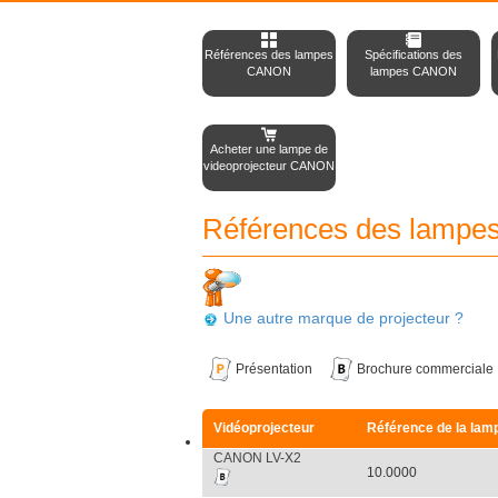
Références des lampes
Spécifications des
CANON
lampes CANON
Acheter une lampe de
videoprojecteur CANON
Références des lampe
Une autre marque de projecteur ?
Présentation
Brochure commerciale
Vidéoprojecteur
Référence de la lam
CANON LV-X2
10.0000