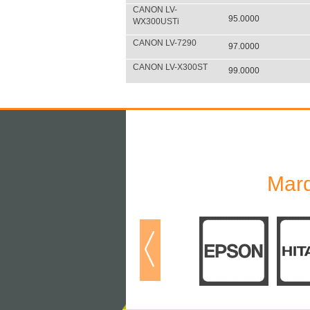
CANON LV-
95.0000
WX300USTi
CANON LV-7290
97.0000
CANON LV-X300ST
99.0000
Marq