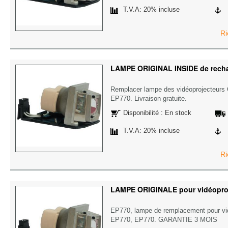
T.V.A: 20% incluse
Ri
LAMPE ORIGINAL INSIDE de rec
Remplacer lampe des vidéoprojecteu
EP770. Livraison gratuite.
Disponibilité : En stock
T.V.A: 20% incluse
Ri
LAMPE ORIGINALE pour vidéopr
EP770, lampe de remplacement pour v
EP770, EP770. GARANTIE 3 MOIS