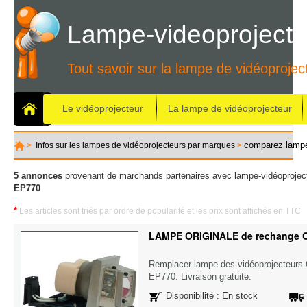
Lampe-videoprojecte
Tout savoir sur la lampe de vidéoprojec
Le vidéoprojecteur
La lampe de vidéoprojecteur
comparez lam
>
Infos sur les lampes de vidéoprojecteurs par marques
>
5 annonces
provenant de marchands partenaires avec lampe-vidéoproject
EP770
*
Les articles sont triés par ordre de popularité et les prix sont affichés en TTC
LAMPE ORIGINALE de rechange
Remplacer lampe des vidéoprojecteu
EP770. Livraison gratuite.
Disponibilité : En stock