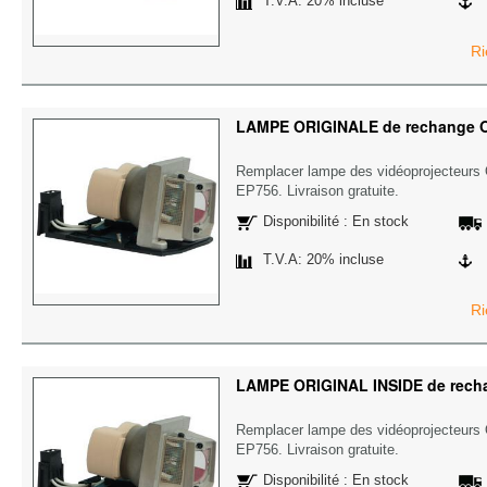
T.V.A: 20% incluse
Ri
LAMPE ORIGINALE de rechange
Remplacer lampe des vidéoprojecteu
EP756. Livraison gratuite.
Disponibilité : En stock
T.V.A: 20% incluse
Ri
LAMPE ORIGINAL INSIDE de rec
Remplacer lampe des vidéoprojecteu
EP756. Livraison gratuite.
Disponibilité : En stock