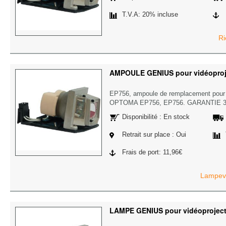
T.V.A: 20% incluse
Ri
AMPOULE GENIUS pour vidéopro
EP756, ampoule de remplacement pour 
OPTOMA EP756, EP756. GARANTIE 
Disponibilité : En stock
Retrait sur place : Oui
Frais de port: 11,96€
Lampevi
LAMPE GENIUS pour vidéoprojec