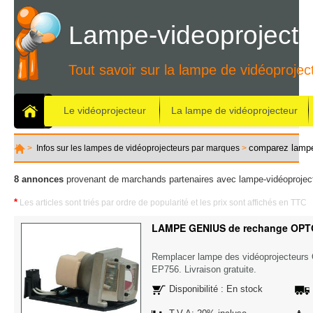
Lampe-videoprojecte
Tout savoir sur la lampe de vidéoprojec
Le vidéoprojecteur
La lampe de vidéoprojecteur
comparez lamp
>
Infos sur les lampes de vidéoprojecteurs par marques
>
8 annonces
provenant de marchands partenaires avec lampe-vidéoproject
*
Les articles sont triés par ordre de popularité et les prix sont affichés en TTC
LAMPE GENIUS de rechange OP
Remplacer lampe des vidéoprojecteu
EP756. Livraison gratuite.
Disponibilité : En stock