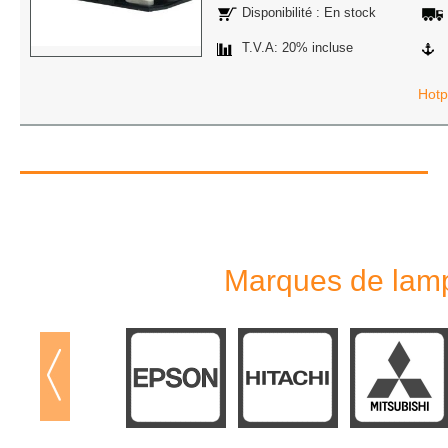
Disponibilité : En stock
T.V.A: 20% incluse
Hotp
Marques de lamp