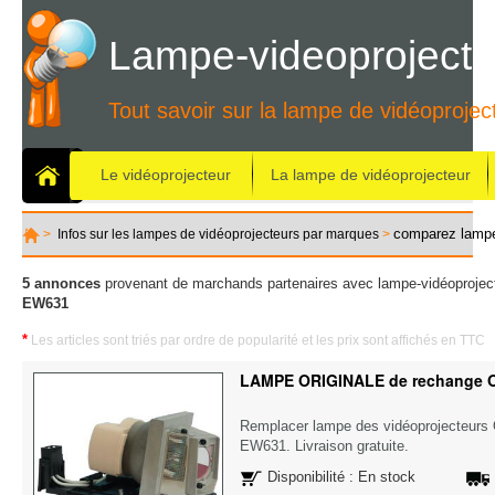
Lampe-videoprojecte
Tout savoir sur la lampe de vidéoprojec
Le vidéoprojecteur
La lampe de vidéoprojecteur
comparez lamp
>
Infos sur les lampes de vidéoprojecteurs par marques
>
5 annonces
provenant de marchands partenaires avec lampe-vidéoproject
EW631
*
Les articles sont triés par ordre de popularité et les prix sont affichés en TTC
LAMPE ORIGINALE de rechange
Remplacer lampe des vidéoprojecteu
EW631. Livraison gratuite.
Disponibilité : En stock