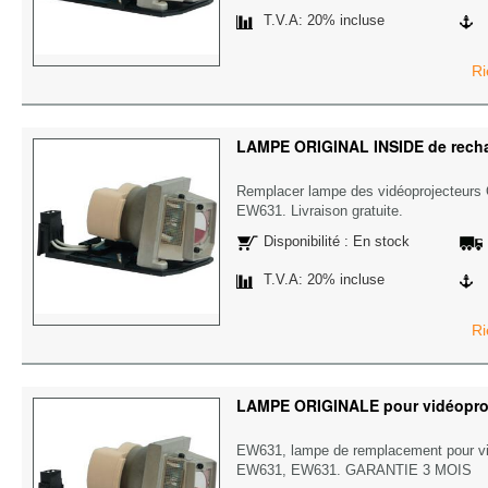
T.V.A: 20% incluse
Ri
LAMPE ORIGINAL INSIDE de rec
Remplacer lampe des vidéoprojecteu
EW631. Livraison gratuite.
Disponibilité : En stock
T.V.A: 20% incluse
Ri
LAMPE ORIGINALE pour vidéopr
EW631, lampe de remplacement pour 
EW631, EW631. GARANTIE 3 MOIS