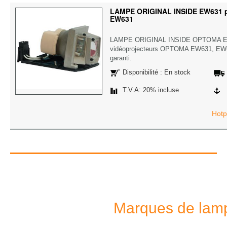
LAMPE ORIGINAL INSIDE EW631 p
EW631
LAMPE ORIGINAL INSIDE OPTOMA E
vidéoprojecteurs OPTOMA EW631, EW63
garanti.
Disponibilité : En stock
T.V.A: 20% incluse
Hotp
Marques de lamp